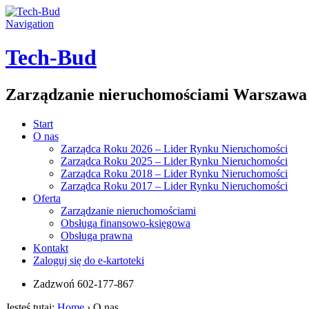
Navigation
Tech-Bud
Zarządzanie nieruchomościami Warszawa
Start
O nas
Zarządca Roku 2026 – Lider Rynku Nieruchomości
Zarządca Roku 2025 – Lider Rynku Nieruchomości
Zarządca Roku 2018 – Lider Rynku Nieruchomości
Zarządca Roku 2017 – Lider Rynku Nieruchomości
Oferta
Zarządzanie nieruchomościami
Obsługa finansowo-księgowa
Obsługa prawna
Kontakt
Zaloguj się do e-kartoteki
Zadzwoń
602-177-867
Jesteś tutaj:
Home
›
O nas