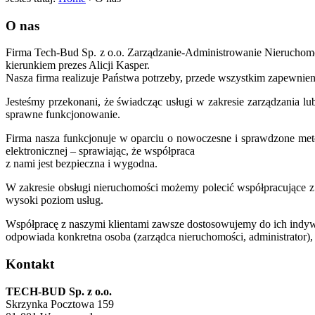
O nas
Firma Tech-Bud Sp. z o.o. Zarządzanie-Administrowanie Nieruchomo
kierunkiem prezes Alicji Kasper.
Nasza firma realizuje Państwa potrzeby, przede wszystkim zapewnie
Jesteśmy przekonani, że świadcząc usługi w zakresie zarządzania 
sprawne funkcjonowanie.
Firma nasza funkcjonuje w oparciu o nowoczesne i sprawdzone met
elektronicznej – sprawiając, że współpraca
z nami jest bezpieczna i wygodna.
W zakresie obsługi nieruchomości możemy polecić współpracujące z n
wysoki poziom usług.
Współpracę z naszymi klientami zawsze dostosowujemy do ich indyw
odpowiada konkretna osoba (zarządca nieruchomości, administrator),
Kontakt
TECH-BUD Sp. z o.o.
Skrzynka Pocztowa 159