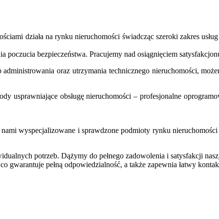
ściami działa na rynku nieruchomości świadcząc szeroki zakres usłu
nia poczucia bezpieczeństwa. Pracujemy nad osiągnięciem satysfakcj
lub administrowania oraz utrzymania technicznego nieruchomości, moż
ody usprawniające obsługę nieruchomości – profesjonalne oprogramo
ami wyspecjalizowane i sprawdzone podmioty rynku nieruchomości (kan
idualnych potrzeb. Dążymy do pełnego zadowolenia i satysfakcji nasz
 co gwarantuje pełną odpowiedzialność, a także zapewnia łatwy konta