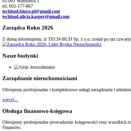
01-001 Warszawa 1
tel. 602-177-867
techbud.biuro.pl@gmail.com
techbud.alicja.kasper@gmail.com
Zarządca Roku 2026
Z dumą informujemy, iż TECH-BUD Sp. z o.o. został po raz czwart
Nasze budynki
Zarządzanie nieruchomościami
Oferujemy profesjonalne i kompleksowe usługi zarządzania i administ
więcej...
Obsługa finansowo-księgowa
Oferujemy profesjonalne prowadzenie księgowości oraz wszelkich r
Finansów.