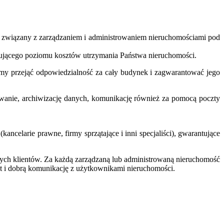
g związany z zarządzaniem i administrowaniem nieruchomościami pod
onującego poziomu kosztów utrzymania Państwa nieruchomości.
emy przejąć odpowiedzialność za cały budynek i zagwarantować jego
wanie, archiwizację danych, komunikację również za pomocą poczty
celarie prawne, firmy sprzątające i inni specjaliści), gwarantujące
ych klientów. Za każdą zarządzaną lub administrowaną nieruchomość
kt i dobrą komunikację z użytkownikami nieruchomości.